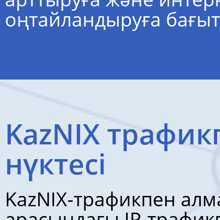
оңтайландыруға бағыт
KazNIX трафик
нүктесі
KazNIX-трафикпен алма
арасындағы IP-трафик