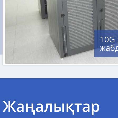
10G
жаб
Жаңалықтар