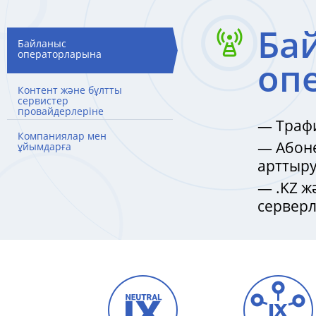
Ба
Байланыс
операторларына
оп
Контент және бұлтты
сервистер
провайдерлеріне
— Трафи
Компаниялар мен
— Абоне
ұйымдарға
арттыр
— .KZ ж
серверл