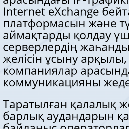
Internet eXchange бей
платформасын және тү
аймақтарды қолдау үш
серверлердің жаһанды
желісін ұсыну арқылы,
компаниялар арасынд
коммуникацияны жеде
Таратылған қалалық ж
барлық аудандарын қа
байланыс операторла