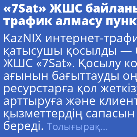
«7Sat» ЖШС байланы
трафик алмасу пун
KazNIХ интернет-трафи
қатысушы қосылды — 
ЖШС «7Sat». Қосылу к
ағынын бағыттауды оңт
ресурстарға қол жетк
арттыруға және клиен
қызметтердің сапасын 
береді.
Толығырақ...