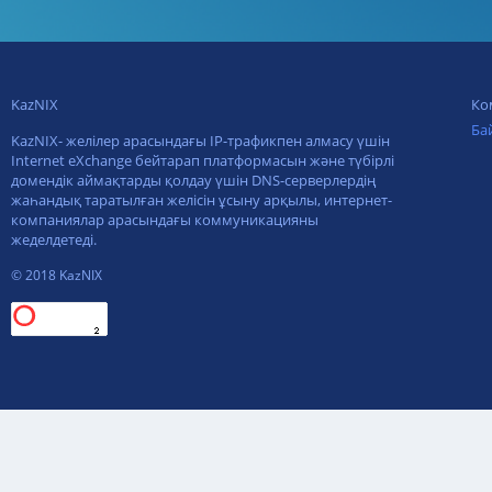
KazNIX
Ко
Ба
KazNIX- желілер арасындағы IP-трафикпен алмасу үшін
Internet eXchange бейтарап платформасын және түбірлі
домендік аймақтарды қолдау үшін DNS-серверлердің
жаһандық таратылған желісін ұсыну арқылы, интернет-
компаниялар арасындағы коммуникацияны
жеделдетеді.
© 2018 KazNIX