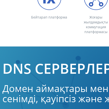
Бейтарап платформа
Жоғары
жылдамдықты
коммутация
платформасы
DNS СЕРВЕРЛЕР
Домен аймақтары мен 
сенімді, қауіпсіз және