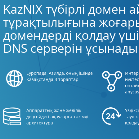
KazNIX түбірлі домен
тұрақтылығына жоғар
домендерді қолдау үш
DNS серверін ұсынады
Еуропада, Азияда, оның ішінде
Интерн
Қазақстанда 3 тораптар
нүкте
оңтайл
anyca
Аппараттық және желілік
Үздікс
деңгейдегі ақауларға төзімді
тәулі
архитектура
қолда