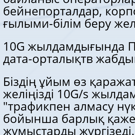
бейнепорталдар, корп
ғылыми-білім беру жел
10G жылдамдығында П
дата-орталықтв жабды
Біздің ұйым өз қаражат
желіңізді 10G/s жылд
"трафикпен алмасу нүк
бойынша барлық қажет
жұмыстарды жүргізеді.