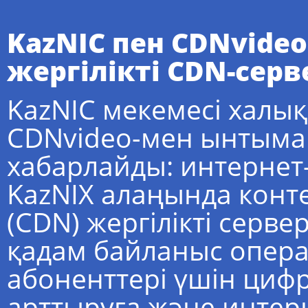
KazNIC пен CDNvide
жергілікті CDN-сер
KazNIC мекемесі халы
CDNvideo-мен ынтыма
хабарлайды: интернет-
KazNIX алаңында контен
(CDN) жергілікті серв
қадам байланыс опер
абоненттері үшін циф
арттыруға және интер