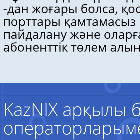
-дан жоғары болса, қ
порттары қамтамасыз е
пайдалану және оларғ
абоненттік төлем алы
KazNIX арқылы 
операторларыме