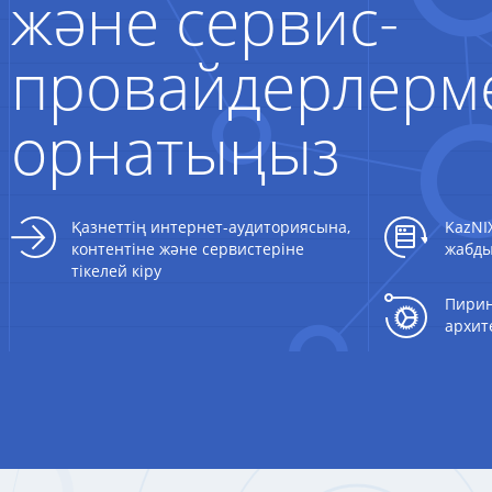
және сервис-
провайдерлерме
орнатыңыз
Қазнеттің интернет-аудиториясына,
KazNI
контентіне және сервистеріне
жабды
тікелей кіру
Пирин
архит