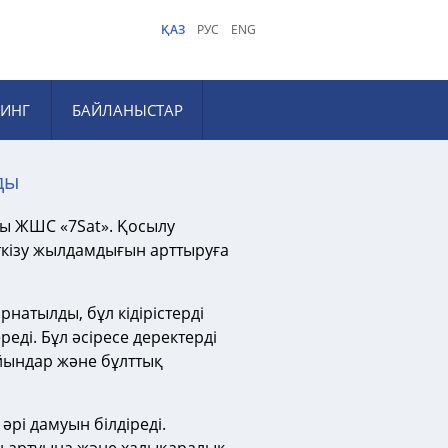
ҚАЗ
РУС
ENG
ИНГ
БАЙЛАНЫСТАР
ды
ры ЖШС «7Sat». Қосылу
ткізу жылдамдығын арттыруға
натылды, бұл кідірістерді
реді. Бұл әсіресе деректерді
йындар және бұлттық
рі дамуын білдіреді.