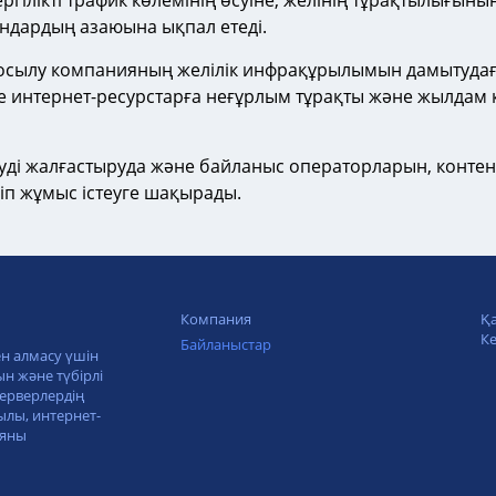
ілікті трафик көлемінің өсуіне, желінің тұрақтылығын
дардың азаюына ықпал етеді.
 қосылу компанияның желілік инфрақұрылымын дамытуд
 интернет-ресурстарға неғұрлым тұрақты және жылдам қ
ейтуді жалғастыруда және байланыс операторларын, конте
іп жұмыс істеуге шақырады.
Компания
Қ
Ке
Байланыстар
ен алмасу үшін
н және түбірлі
ерверлердің
ылы, интернет-
ияны