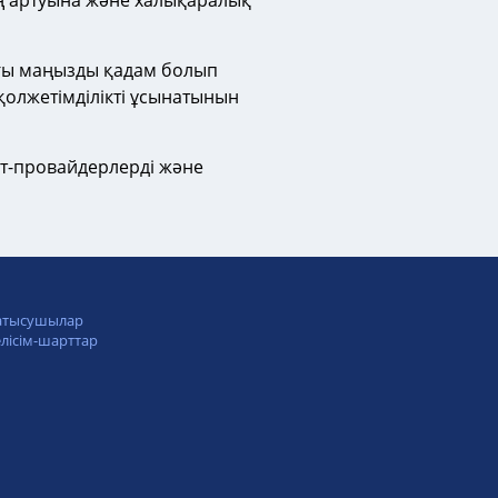
ың артуына және халықаралық
ағы маңызды қадам болып
олжетімділікті ұсынатынын
нт-провайдерлерді және
атысушылар
лісім-шарттар