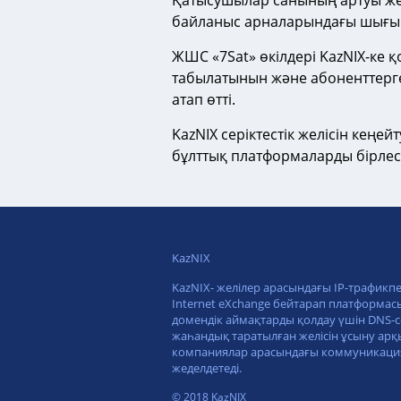
Қатысушылар санының артуы жерг
байланыс арналарындағы шығын
ЖШС «7Sat» өкілдері KazNIХ-ке
табылатынын және абоненттерге
атап өтті.
KazNIХ серіктестік желісін кең
бұлттық платформаларды бірлес
KazNIX
KazNIX- желілер арасындағы IP-трафикп
Internet eXchange бейтарап платформасы
домендік аймақтарды қолдау үшін DNS-с
жаһандық таратылған желісін ұсыну арқ
компаниялар арасындағы коммуникац
жеделдетеді.
© 2018 KazNIX