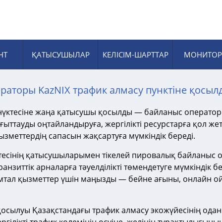
НТ
ҚАТЫСУШЫЛАР
КЕЛІСІМ-ШАРТТАР
МОНИТОР
раторы KazNIХ трафик алмасу пунктіне қосыл
 нүктесіне жаңа қатысушы қосылды — байланыс операто
ыттауды оңтайландыруға, жергілікті ресурстарға қол же
зметтердің сапасын жақсартуға мүмкіндік береді.
есінің қатысушыларымен тікелей пировалық байланыс ор
ранзиттік арналарға тәуелділікті төмендетуге мүмкіндік бе
мтал қызметтер үшін маңызды — бейне ағыны, онлайн о
осылуы Қазақстандағы трафик алмасу экожүйесінің одан ә