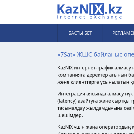
БАСТЫ БЕТ
РЕГЛАМЕ
«7Sat» ЖШС байланыс опе
KazNIХ интернет-трафик алмасу
компанияға деректер ағынын бағ
және клиенттерге ұсынылатын қы
Интеграция аясында алмасу нүкт
(latency) азайтуға және сыртқы т
тасымалдау жылдамдығына сезі
шешімдер.
KazNIХ үшін жаңа оператордың қ