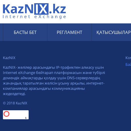
БАСТЫ БЕТ
РЕГЛАМЕНТ
ҚАТЫСУШЫЛАР
KazNIX
Ко
Ба
KazNIX- желілер арасындағы IP-трафикпен алмасу үшін
Internet eXchange бейтарап платформасын және түбірлі
домендік аймақтарды қолдау үшін DNS-серверлердің
жаһандық таратылған желісін ұсыну арқылы, интернет-
компаниялар арасындағы коммуникацияны
жеделдетеді.
© 2018 KazNIX